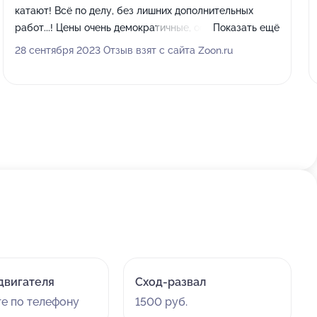
катают! Всё по делу, без лишних дополнительных
работ...! Цены очень демократичные, особенно в
Показать ещё
соотношении цена/качество! Без всякого блеска
28 сентября 2023 Отзыв взят с сайта Zoon.ru
автотехцентров, делают качественно и недорого!!!
Специализируются на Корейских автомобилях! Могут
сделать практически любой автомобиль качественно,
всё зависит от времени, которое готов ждать клиент.
В боксе есть своя автомойка, очень удобно, особенно
зимой, когда сухой и чистый автомобиль, стоит в
тёплом боксе на ремонте! Плохо, что мало
Специалистов, работают до 18:00 и к сожалению не
работают по воскресеньям. Очень плохо, что у них в
штате нет электрика ((( !!! Всегда есть хорошие масла,
но ассортимент запасных частей очень небольшой,
ничего нет на ВАЗОВСКИЕ автомобили, всё по
минимуму, в основном расходники на Корейцев. СТО
двигателя
Сход-развал
всем рекомендую!!! Отличное СТО, но штат
Специалистов нужно расширять, режим работы
те по телефону
1500 руб.
сделать до 21:00 и обязательно работать по