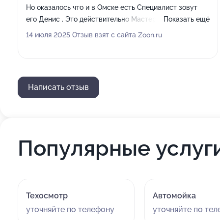
Но оказалось что и в Омске есть Специалист зовут
его Денис . Это действительно Мастер своего дела с
Показать ещё
большой буквы ! За полчаса сделал новый ключ. Мой
14 июля 2025 Отзыв взят с сайта Zoon.ru
тоже был на половину не рабочий и его тоже привел
в порядок. По оплате вышло на половину дешевле Чем
мне предлагали с Владивостока !
Написать отзыв
Популярные услуг
Техосмотр
Автомойка
уточняйте по телефону
уточняйте по те